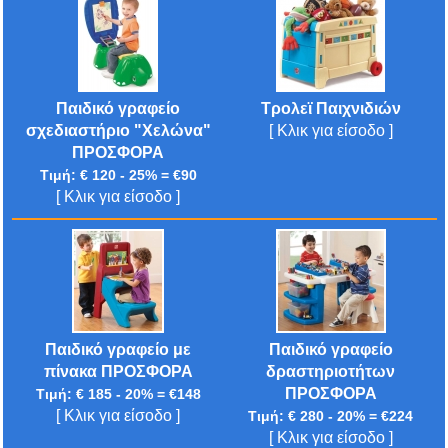
Παιδικό γραφείο
Τρολεϊ Παιχνιδιών
σχεδιαστήριο "Χελώνα"
[ Κλικ για είσοδο ]
ΠΡΟΣΦΟΡΑ
Τιμή: € 120 - 25% = €90
[ Κλικ για είσοδο ]
Παιδικό γραφείο με
Παιδικό γραφείο
πίνακα ΠΡΟΣΦΟΡΑ
δραστηριοτήτων
ΠΡΟΣΦΟΡΑ
Τιμή: € 185 - 20% = €148
[ Κλικ για είσοδο ]
Τιμή: € 280 - 20% = €224
[ Κλικ για είσοδο ]